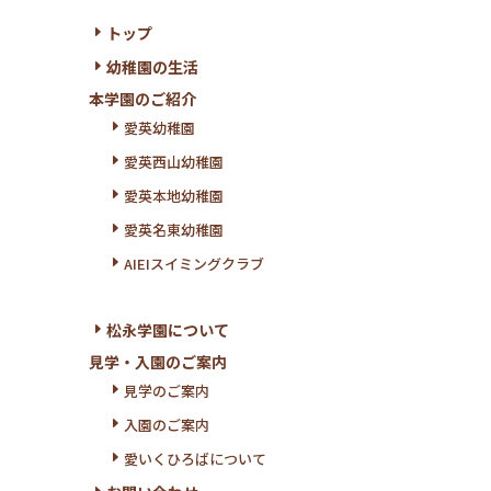
トップ
E
幼稚園の生活
E
本学園
のご紹介
E
愛英幼稚園
E
愛英西山幼稚園
E
愛英本地幼稚園
E
愛英名東幼稚園
E
AIEIスイミングクラブ
松永学園について
E
見学・入園のご案内
E
見学のご案内
E
入園のご案内
E
愛いくひろばについて